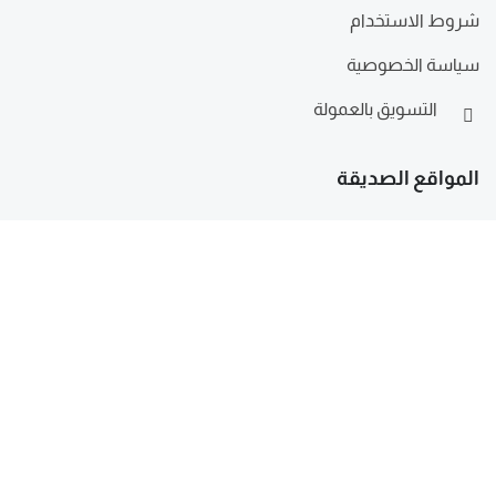
شروط الاستخدام
سياسة الخصوصية
التسويق بالعمولة
المواقع الصديقة
خدمات قانونية Legal Services
legalheret استشارة-قانونية
Made With ❤️ In Sudan
تابع حساباتنا