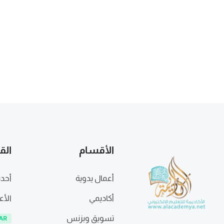
الأقسام
الق
أعمال يدوية
أحدث
أكاديمي
الأع
تسويق وبزنس